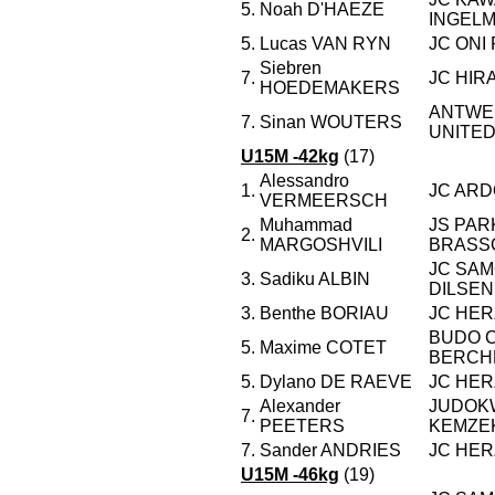
5.
Noah D'HAEZE
INGEL
5.
Lucas VAN RYN
JC ONI
Siebren
7.
JC HIR
HOEDEMAKERS
ANTWE
7.
Sinan WOUTERS
UNITED
U15M -42kg
(17)
Alessandro
1.
JC ARD
VERMEERSCH
Muhammad
JS PAR
2.
MARGOSHVILI
BRASS
JC SAM
3.
Sadiku ALBIN
DILSEN
3.
Benthe BORIAU
JC HER
BUDO 
5.
Maxime COTET
BERCH
5.
Dylano DE RAEVE
JC HER
Alexander
JUDOK
7.
PEETERS
KEMZE
7.
Sander ANDRIES
JC HER
U15M -46kg
(19)