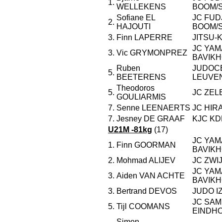
1.
WELLEKENS
BOOM/
Sofiane EL
JC FUD
2.
HAJOUTI
BOOM/
3.
Finn LAPERRE
JITSU-
JC YAM
3.
Vic GRYMONPREZ
BAVIK
Ruben
JUDOC
5.
BEETERENS
LEUVE
Theodoros
5.
JC ZEL
GOULIARMIS
7.
Senne LEENAERTS
JC HIR
7.
Jesney DE GRAAF
KJC K
U21M -81kg
(17)
JC YAM
1.
Finn GOORMAN
BAVIK
2.
Mohmad ALIJEV
JC ZW
JC YAM
3.
Aiden VAN ACHTE
BAVIK
3.
Bertrand DEVOS
JUDO I
JC SAM
5.
Tijl COOMANS
EINDH
Simon