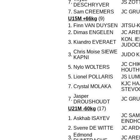
7.
JS ZO
DESCHRYVER
7.
Sam CREEMERS
JC GR
U15M +66kg
(9)
1.
Finn VAN DUYSEN
JITSU-
2.
Dimas ENGELEN
JC AR
KON. I
3.
Kiandro EVERAET
JUDOC
Chris Moise SIEWE
3.
JUDO K
KAPNI
JC CHI
5.
Nylo WOLTERS
HOUTH
5.
Lionel POLLARIS
JS LU
KJC HA
7.
Crystal MOLAKA
STEVO
Jasper
7.
JC GR
DROUSHOUDT
U21M -60kg
(17)
JC SAM
1.
Askhab ISAYEV
EINDH
2.
Sverre DE WITTE
JC ARD
Edmond
3.
JC AR