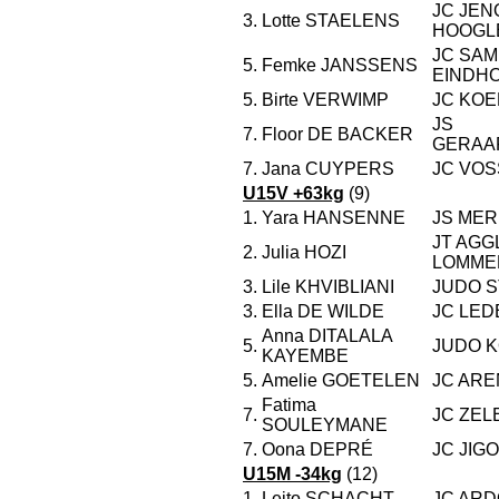
JC JEN
3.
Lotte STAELENS
HOOGL
JC SAM
5.
Femke JANSSENS
EINDH
5.
Birte VERWIMP
JC KO
JS
7.
Floor DE BACKER
GERAA
7.
Jana CUYPERS
JC VOS
U15V +63kg
(9)
1.
Yara HANSENNE
JS ME
JT AG
2.
Julia HOZI
LOMME
3.
Lile KHVIBLIANI
JUDO 
3.
Ella DE WILDE
JC LED
Anna DITALALA
5.
JUDO K
KAYEMBE
5.
Amelie GOETELEN
JC AR
Fatima
7.
JC ZEL
SOULEYMANE
7.
Oona DEPRÉ
JC JIG
U15M -34kg
(12)
1.
Leito SCHACHT
JC ARD