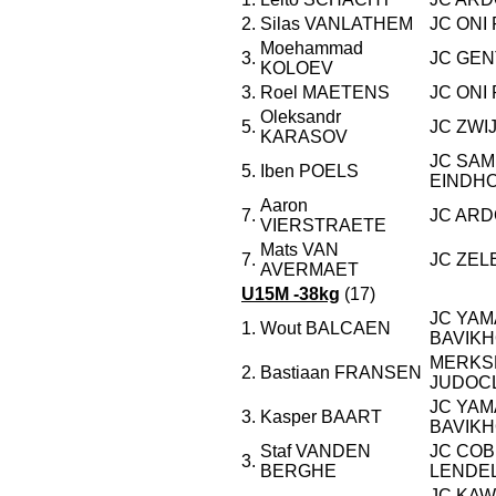
2.
Silas VANLATHEM
JC ONI
Moehammad
3.
JC GE
KOLOEV
3.
Roel MAETENS
JC ONI
Oleksandr
5.
JC ZW
KARASOV
JC SAM
5.
Iben POELS
EINDH
Aaron
7.
JC ARD
VIERSTRAETE
Mats VAN
7.
JC ZEL
AVERMAET
U15M -38kg
(17)
JC YAM
1.
Wout BALCAEN
BAVIK
MERKS
2.
Bastiaan FRANSEN
JUDOC
JC YAM
3.
Kasper BAART
BAVIK
Staf VANDEN
JC CO
3.
BERGHE
LENDE
JC KAW