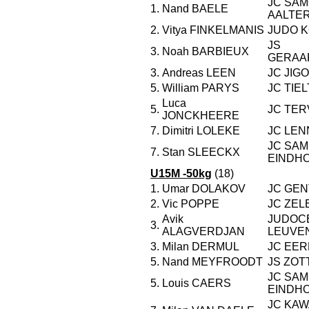
JC SAM
1.
Nand BAELE
AALTE
2.
Vitya FINKELMANIS
JUDO K
JS
3.
Noah BARBIEUX
GERAA
3.
Andreas LEEN
JC JIG
5.
William PARYS
JC TIEL
Luca
5.
JC TE
JONCKHEERE
7.
Dimitri LOLEKE
JC LEN
JC SAM
7.
Stan SLEECKX
EINDH
U15M -50kg
(18)
1.
Umar DOLAKOV
JC GE
2.
Vic POPPE
JC ZEL
Avik
JUDOC
3.
ALAGVERDJAN
LEUVE
3.
Milan DERMUL
JC EE
5.
Nand MEYFROODT
JS ZO
JC SAM
5.
Louis CAERS
EINDH
JC KAW