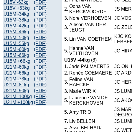
U15V -63kg
(PDF)
Oona VAN
U15V +63kg
(PDF)
2.
JS ME
KERCKVOORDE
U15M -34kg
(PDF)
3.
Nore VERHOEVEN
JC VOS
U15M -38kg
(PDF)
Allison VAN DER
U15M -42kg
(PDF)
3.
JC ZEL
JEUGT
U15M -46kg
(PDF)
KJC KO
U15M -50kg
(PDF)
5.
Lin VAN GOETHEM
LEBBE
U15M -55kg
(PDF)
Hanne VAN
U15M -60kg
(PDF)
5.
JC HIR
VELTHOVEN
U15M -66kg
(PDF)
U15V -44kg
(8)
U15M +66kg
(PDF)
1.
Jade PALMAERTS
JC ONI
U21M -60kg
(PDF)
U21M -66kg
(PDF)
2.
Renée GOEMAERE
JC ARD
U21M -73kg
(PDF)
Feline VAN
3.
JC HER
U21M -81kg
(PDF)
HAECKE
U21M -90kg
(PDF)
3.
Marie WIRIX
JS LU
U21M -100kg
(PDF)
Laurence VAN DE
5.
JC AK
U21M +100kg
(PDF)
KERCKHOVEN
JS MAR
5.
Amy TRIO
DEGRO
7.
Liv BELLEN
JS LU
Assil BELHADJ
7.
JC WE