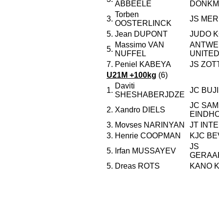
ABBEELE
DONKM
Torben
3.
JS ME
OOSTERLINCK
5.
Jean DUPONT
JUDO K
Massimo VAN
ANTWE
5.
NUFFEL
UNITED
7.
Peniel KABEYA
JS ZO
U21M +100kg
(6)
Daviti
1.
JC BUJ
SHESHABERJDZE
JC SAM
2.
Xandro DIELS
EINDH
3.
Movses NARINYAN
JT INT
3.
Henrie COOPMAN
KJC B
JS
5.
Irfan MUSSAYEV
GERAA
5.
Dreas ROTS
KANO K