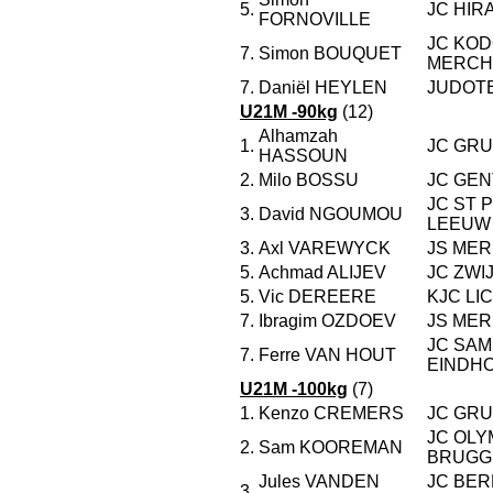
5.
JC HIR
FORNOVILLE
JC KO
7.
Simon BOUQUET
MERCH
7.
Daniël HEYLEN
JUDOT
U21M -90kg
(12)
Alhamzah
1.
JC GR
HASSOUN
2.
Milo BOSSU
JC GE
JC ST 
3.
David NGOUMOU
LEEUW
3.
Axl VAREWYCK
JS ME
5.
Achmad ALIJEV
JC ZW
5.
Vic DEREERE
KJC LI
7.
Ibragim OZDOEV
JS ME
JC SAM
7.
Ferre VAN HOUT
EINDH
U21M -100kg
(7)
1.
Kenzo CREMERS
JC GR
JC OLY
2.
Sam KOOREMAN
BRUGG
Jules VANDEN
JC BE
3.