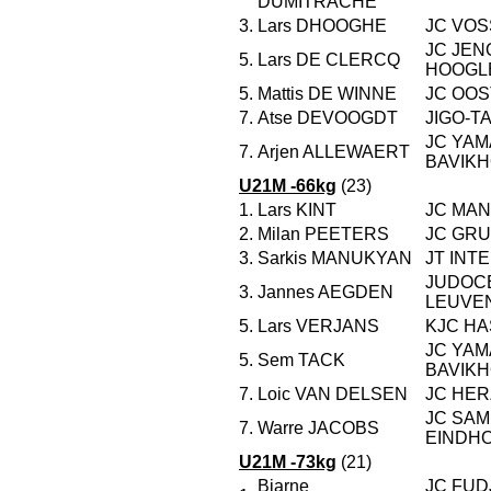
DUMITRACHE
3.
Lars DHOOGHE
JC VOS
JC JEN
5.
Lars DE CLERCQ
HOOGL
5.
Mattis DE WINNE
JC OO
7.
Atse DEVOOGDT
JIGO-T
JC YAM
7.
Arjen ALLEWAERT
BAVIK
U21M -66kg
(23)
1.
Lars KINT
JC MAN
2.
Milan PEETERS
JC GR
3.
Sarkis MANUKYAN
JT INT
JUDOC
3.
Jannes AEGDEN
LEUVE
5.
Lars VERJANS
KJC HA
JC YAM
5.
Sem TACK
BAVIK
7.
Loic VAN DELSEN
JC HER
JC SAM
7.
Warre JACOBS
EINDH
U21M -73kg
(21)
Bjarne
JC FUD