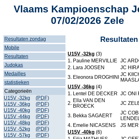
Vlaams Kampioenschap J
07/02/2026 Zele
Resultaten
Resultaten zondag
Mobile
U15V -32kg
(3)
Resultaten
1.
Pauline MERVILLIE
JC ARD
Judokas
2.
Lara JOOSEN
JC HIR
Medailles
JC KIIC
3.
Eleonora DROGHINI
MAASL
statistieken
U15V -36kg
(4)
Categorieën
1.
Lentel DE DECKER
JC ONI
U15V -32kg
(PDF)
Ella VAN DEN
2.
JC ZEL
U15V -36kg
(PDF)
BROECK
U15V -40kg
(PDF)
JC CO
3.
Bekka SAGAERT
U15V -44kg
(PDF)
LENDE
U15V -48kg
(PDF)
4.
Emelie NICASENS
JS ME
U15V -52kg
(PDF)
U15V -40kg
(6)
U15V -57kg
(PDF)
1.
Filiz MATHUES
JC GE