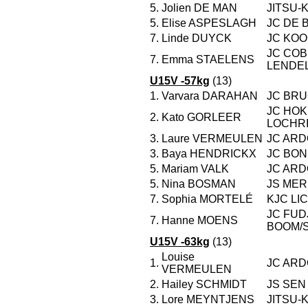
5.
Jolien DE MAN
JITSU-
5.
Elise ASPESLAGH
JC DE 
7.
Linde DUYCK
JC KO
JC CO
7.
Emma STAELENS
LENDE
U15V -57kg
(13)
1.
Varvara DARAHAN
JC BR
JC HOK
2.
Kato GORLEER
LOCHRI
3.
Laure VERMEULEN
JC ARD
3.
Baya HENDRICKX
JC BO
5.
Mariam VALK
JC ARD
5.
Nina BOSMAN
JS ME
7.
Sophia MORTELÉ
KJC LI
JC FUD
7.
Hanne MOENS
BOOM/
U15V -63kg
(13)
Louise
1.
JC ARD
VERMEULEN
2.
Hailey SCHMIDT
JS SEN
3.
Lore MEYNTJENS
JITSU-