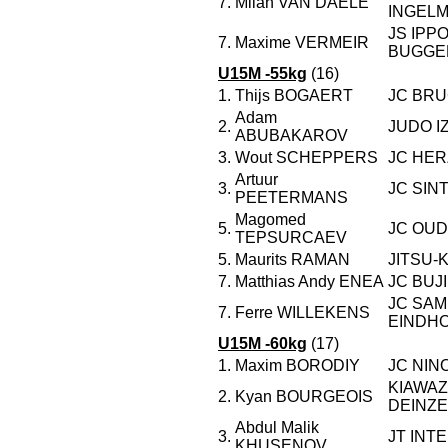
7.
Milan VAN DAELE
INGEL
JS IPP
7.
Maxime VERMEIR
BUGGE
U15M -55kg
(16)
1.
Thijs BOGAERT
JC BR
Adam
2.
JUDO I
ABUBAKAROV
3.
Wout SCHEPPERS
JC HER
Artuur
3.
JC SIN
PEETERMANS
Magomed
5.
JC OU
TEPSURCAEV
5.
Maurits RAMAN
JITSU-
7.
Matthias Andy ENEA
JC BUJ
JC SAM
7.
Ferre WILLEKENS
EINDH
U15M -60kg
(17)
1.
Maxim BORODIY
JC NIN
KIAWAZ
2.
Kyan BOURGEOIS
DEINZE
Abdul Malik
3.
JT INT
KHUSENOV