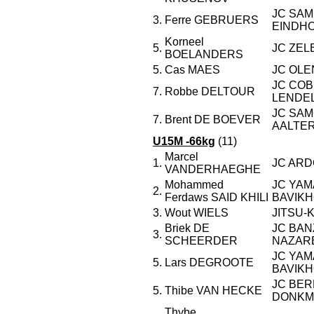
JC SAM
3.
Ferre GEBRUERS
EINDH
Korneel
5.
JC ZEL
BOELANDERS
5.
Cas MAES
JC OLE
JC CO
7.
Robbe DELTOUR
LENDE
JC SAM
7.
Brent DE BOEVER
AALTE
U15M -66kg
(11)
Marcel
1.
JC ARD
VANDERHAEGHE
Mohammed
JC YAM
2.
Ferdaws SAID KHILI
BAVIK
3.
Wout WIELS
JITSU-
Briek DE
JC BAN
3.
SCHEERDER
NAZAR
JC YAM
5.
Lars DEGROOTE
BAVIK
JC BE
5.
Thibe VAN HECKE
DONKM
Thybe