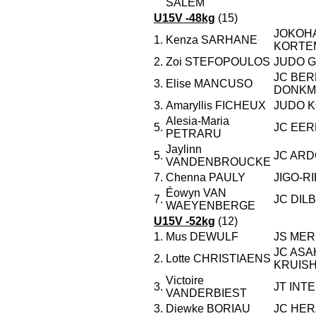
SALEM
U15V -48kg
(15)
JOKOH
1.
Kenza SARHANE
KORTE
2.
Zoi STEFOPOULOS
JUDO 
JC BE
3.
Elise MANCUSO
DONKM
3.
Amaryllis FICHEUX
JUDO K
Alesia-Maria
5.
JC EE
PETRARU
Jaylinn
5.
JC ARD
VANDENBROUCKE
7.
Chenna PAULY
JIGO-R
Éowyn VAN
7.
JC DIL
WAEYENBERGE
U15V -52kg
(12)
1.
Mus DEWULF
JS ME
JC ASAH
2.
Lotte CHRISTIAENS
KRUIS
Victoire
3.
JT INT
VANDERBIEST
3.
Diewke BORIAU
JC HER