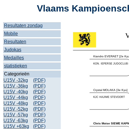
Vlaams Kampioensch
Resultaten zondag
Mobile
Resultaten
Judokas
Medailles
statistieken
Categorieën
U15V -32kg
(PDF)
U15V -36kg
(PDF)
U15V -40kg
(PDF)
U15V -44kg
(PDF)
U15V -48kg
(PDF)
U15V -52kg
(PDF)
U15V -57kg
(PDF)
U15V -63kg
(PDF)
U15V +63kg
(PDF)