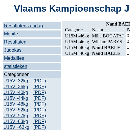
Vlaams Kampioenschap Je
Nand BAE
Resultaten zondag
Categorie
Naam
I
Mobile
U15M -46kg
Miha BOGATAJ
0
U15M -46kg
William PARYS
0
Resultaten
U15M -46kg
Nand BAELE
1
Judokas
U15M -46kg
Nand BAELE
1
Medailles
statistieken
Categorieën
U15V -32kg
(PDF)
U15V -36kg
(PDF)
U15V -40kg
(PDF)
U15V -44kg
(PDF)
U15V -48kg
(PDF)
U15V -52kg
(PDF)
U15V -57kg
(PDF)
U15V -63kg
(PDF)
U15V +63kg
(PDF)