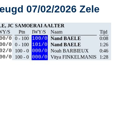
ugd 07/02/2026 Zele
LE, JC SAMOERAI AALTER
WY/S
Ptn
IWY/S
Naam
Tijd
00/0
0 - 100
100/0
Nand BAELE
0:08
00/0
0 - 100
101/0
Nand BAELE
1:26
02/0
100 - 0
000/0
Noah BARBIEUX
0:46
00/0
100 - 0
000/0
Vitya FINKELMANIS
1:28