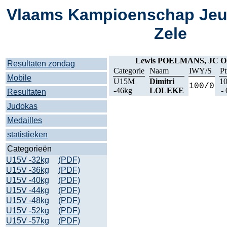
Vlaams Kampioenschap Jeu
Zele
Lewis POELMANS, JC
Resultaten zondag
Categorie
Naam
IWY/S
P
Mobile
U15M
Dimitri
1
100/0
-46kg
LOLEKE
- 
Resultaten
Judokas
Medailles
statistieken
Categorieën
U15V -32kg
(PDF)
U15V -36kg
(PDF)
U15V -40kg
(PDF)
U15V -44kg
(PDF)
U15V -48kg
(PDF)
U15V -52kg
(PDF)
U15V -57kg
(PDF)