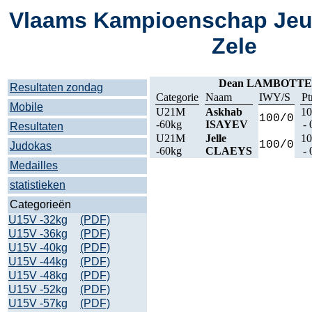
Vlaams Kampioenschap Jeu
Zele
Dean LAMBOTTE
Resultaten zondag
Categorie
Naam
IWY/S
Pt
Mobile
U21M
Askhab
10
100/0
-60kg
ISAYEV
- 
Resultaten
U21M
Jelle
10
100/0
Judokas
-60kg
CLAEYS
- 
Medailles
statistieken
Categorieën
U15V -32kg
(PDF)
U15V -36kg
(PDF)
U15V -40kg
(PDF)
U15V -44kg
(PDF)
U15V -48kg
(PDF)
U15V -52kg
(PDF)
U15V -57kg
(PDF)