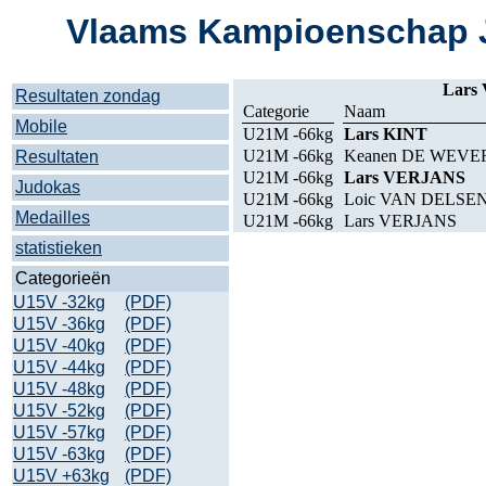
Vlaams Kampioenschap J
Lars
Resultaten zondag
Categorie
Naam
Mobile
U21M -66kg
Lars KINT
U21M -66kg
Keanen DE WEVE
Resultaten
U21M -66kg
Lars VERJANS
Judokas
U21M -66kg
Loic VAN DELSE
Medailles
U21M -66kg
Lars VERJANS
statistieken
Categorieën
U15V -32kg
(PDF)
U15V -36kg
(PDF)
U15V -40kg
(PDF)
U15V -44kg
(PDF)
U15V -48kg
(PDF)
U15V -52kg
(PDF)
U15V -57kg
(PDF)
U15V -63kg
(PDF)
U15V +63kg
(PDF)