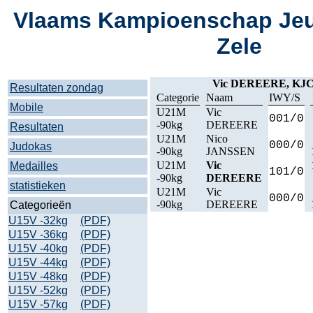
Vlaams Kampioenschap Jeu
Zele
Vic DEREERE, K
Resultaten zondag
Categorie
Naam
IWY/S
Mobile
U21M
Vic
001/0
-90kg
DEREERE
Resultaten
U21M
Nico
000/0
Judokas
-90kg
JANSSEN
U21M
Vic
Medailles
101/0
-90kg
DEREERE
statistieken
U21M
Vic
000/0
-90kg
DEREERE
Categorieën
U15V -32kg
(PDF)
U15V -36kg
(PDF)
U15V -40kg
(PDF)
U15V -44kg
(PDF)
U15V -48kg
(PDF)
U15V -52kg
(PDF)
U15V -57kg
(PDF)