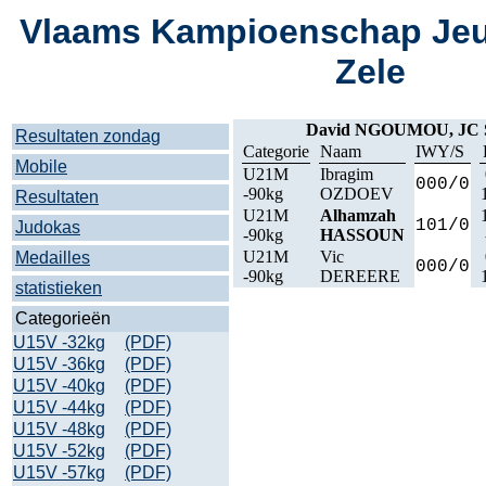
Vlaams Kampioenschap Jeu
Zele
David NGOUMOU, JC
Resultaten zondag
Categorie
Naam
IWY/S
Mobile
U21M
Ibragim
000/0
-90kg
OZDOEV
Resultaten
U21M
Alhamzah
101/0
Judokas
-90kg
HASSOUN
U21M
Vic
Medailles
000/0
-90kg
DEREERE
statistieken
Categorieën
U15V -32kg
(PDF)
U15V -36kg
(PDF)
U15V -40kg
(PDF)
U15V -44kg
(PDF)
U15V -48kg
(PDF)
U15V -52kg
(PDF)
U15V -57kg
(PDF)