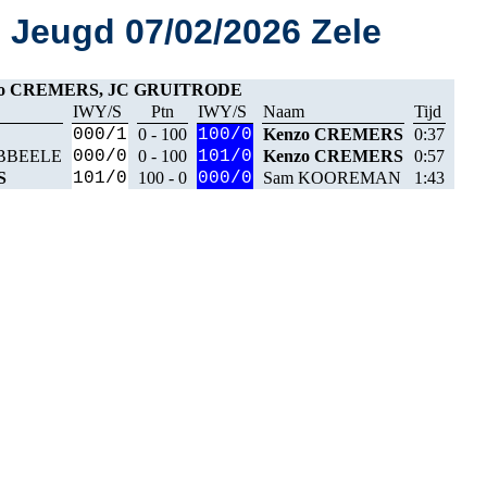
Jeugd 07/02/2026 Zele
zo CREMERS, JC GRUITRODE
IWY/S
Ptn
IWY/S
Naam
Tijd
000/1
0 - 100
100/0
Kenzo CREMERS
0:37
ABBEELE
000/0
0 - 100
101/0
Kenzo CREMERS
0:57
S
101/0
100 - 0
000/0
Sam KOOREMAN
1:43