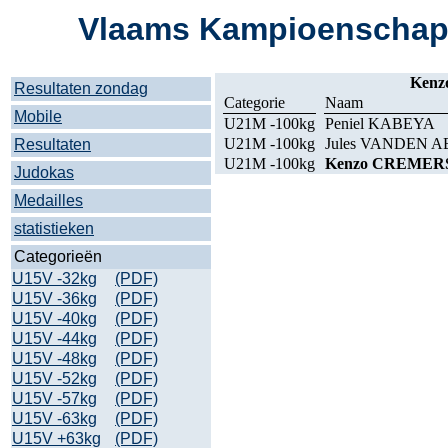
Vlaams Kampioenschap 
Ken
Resultaten zondag
Categorie
Naam
Mobile
U21M -100kg
Peniel KABEYA
U21M -100kg
Jules VANDEN 
Resultaten
U21M -100kg
Kenzo CREMER
Judokas
Medailles
statistieken
Categorieën
U15V -32kg
(PDF)
U15V -36kg
(PDF)
U15V -40kg
(PDF)
U15V -44kg
(PDF)
U15V -48kg
(PDF)
U15V -52kg
(PDF)
U15V -57kg
(PDF)
U15V -63kg
(PDF)
U15V +63kg
(PDF)