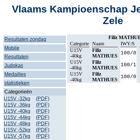
Vlaams Kampioenschap Je
Zele
Filiz MATHU
Resultaten zondag
Categorie
Naam
IWY/S
Mobile
U15V
Filiz
100/0
-40kg
MATHUES
Resultaten
U15V
Filiz
100/1
Judokas
-40kg
MATHUES
U15V
Filiz
Medailles
100/0
-40kg
MATHUES
statistieken
Categorieën
U15V -32kg
(PDF)
U15V -36kg
(PDF)
U15V -40kg
(PDF)
U15V -44kg
(PDF)
U15V -48kg
(PDF)
U15V -52kg
(PDF)
U15V -57kg
(PDF)