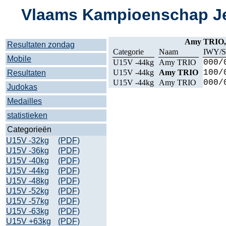
Vlaams Kampioenschap Je
Amy TRIO
Resultaten zondag
Categorie
Naam
IWY/S
Mobile
U15V -44kg
Amy TRIO
000/
U15V -44kg
Amy TRIO
100/
Resultaten
U15V -44kg
Amy TRIO
000/
Judokas
Medailles
statistieken
Categorieën
U15V -32kg
(PDF)
U15V -36kg
(PDF)
U15V -40kg
(PDF)
U15V -44kg
(PDF)
U15V -48kg
(PDF)
U15V -52kg
(PDF)
U15V -57kg
(PDF)
U15V -63kg
(PDF)
U15V +63kg
(PDF)