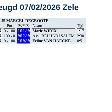
ugd 07/02/2026 Zele
, JS MARCEL DEGROOTE
Ptn
IWY/S
Naam
Tijd
0
0 - 100
101/0
Marie WIRIX
1:17
0
100 - 0
002/0
Assil BELHADJ SALEM
2:30
0
0 - 100
100/0
Feline VAN HAECKE
0:51