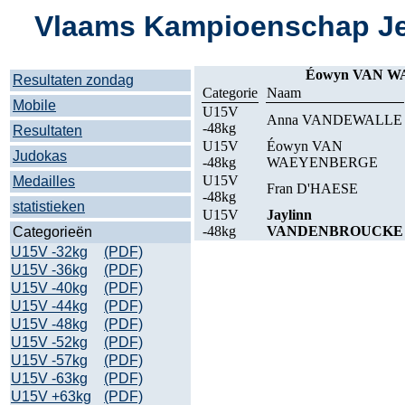
Vlaams Kampioenschap Je
Éowyn VAN W
Resultaten zondag
Categorie
Naam
Mobile
U15V
Anna VANDEWALLE
-48kg
Resultaten
U15V
Éowyn VAN
Judokas
-48kg
WAEYENBERGE
U15V
Medailles
Fran D'HAESE
-48kg
statistieken
U15V
Jaylinn
-48kg
VANDENBROUCKE
Categorieën
U15V -32kg
(PDF)
U15V -36kg
(PDF)
U15V -40kg
(PDF)
U15V -44kg
(PDF)
U15V -48kg
(PDF)
U15V -52kg
(PDF)
U15V -57kg
(PDF)
U15V -63kg
(PDF)
U15V +63kg
(PDF)