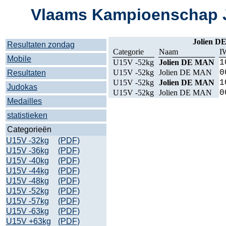
Vlaams Kampioenschap J
Jolien 
Resultaten zondag
Categorie
Naam
I
Mobile
U15V -52kg
Jolien DE MAN
1
U15V -52kg
Jolien DE MAN
0
Resultaten
U15V -52kg
Jolien DE MAN
1
Judokas
U15V -52kg
Jolien DE MAN
0
Medailles
statistieken
Categorieën
U15V -32kg
(PDF)
U15V -36kg
(PDF)
U15V -40kg
(PDF)
U15V -44kg
(PDF)
U15V -48kg
(PDF)
U15V -52kg
(PDF)
U15V -57kg
(PDF)
U15V -63kg
(PDF)
U15V +63kg
(PDF)