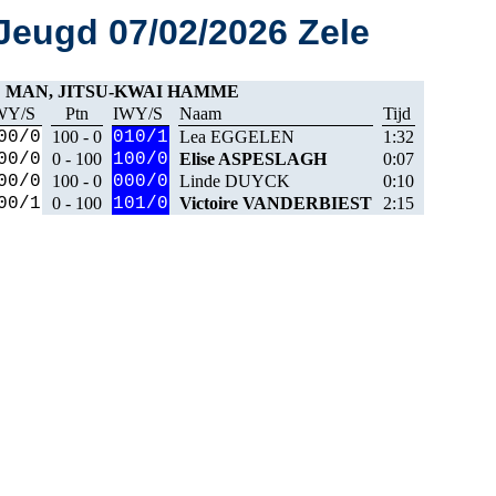
eugd 07/02/2026 Zele
DE MAN, JITSU-KWAI HAMME
WY/S
Ptn
IWY/S
Naam
Tijd
00/0
100 - 0
010/1
Lea EGGELEN
1:32
00/0
0 - 100
100/0
Elise ASPESLAGH
0:07
00/0
100 - 0
000/0
Linde DUYCK
0:10
00/1
0 - 100
101/0
Victoire VANDERBIEST
2:15