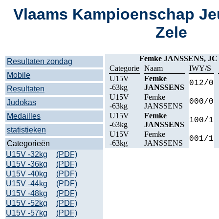
Vlaams Kampioenschap Jeu
Zele
Femke JANSSENS, J
Resultaten zondag
Categorie
Naam
IWY/S
Mobile
U15V
Femke
012/0
-63kg
JANSSENS
Resultaten
U15V
Femke
000/0
Judokas
-63kg
JANSSENS
U15V
Femke
Medailles
100/1
-63kg
JANSSENS
statistieken
U15V
Femke
001/1
-63kg
JANSSENS
Categorieën
U15V -32kg
(PDF)
U15V -36kg
(PDF)
U15V -40kg
(PDF)
U15V -44kg
(PDF)
U15V -48kg
(PDF)
U15V -52kg
(PDF)
U15V -57kg
(PDF)