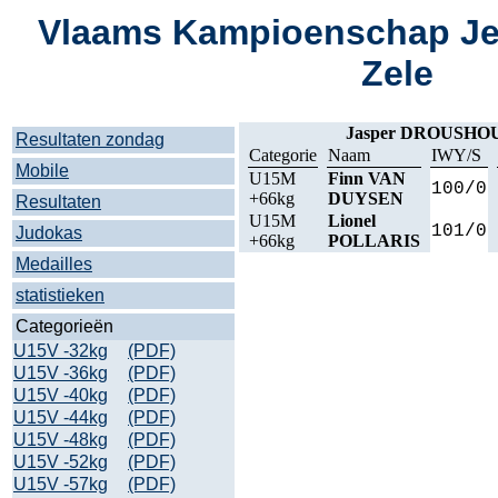
Vlaams Kampioenschap Je
Zele
Jasper DROUSHO
Resultaten zondag
Categorie
Naam
IWY/S
Mobile
U15M
Finn VAN
100/0
+66kg
DUYSEN
Resultaten
U15M
Lionel
101/0
Judokas
+66kg
POLLARIS
Medailles
statistieken
Categorieën
U15V -32kg
(PDF)
U15V -36kg
(PDF)
U15V -40kg
(PDF)
U15V -44kg
(PDF)
U15V -48kg
(PDF)
U15V -52kg
(PDF)
U15V -57kg
(PDF)