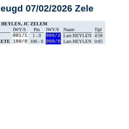
ugd 07/02/2026 Zele
s HEYLEN, JC ZELEM
IWY/S
Ptn
IWY/S
Naam
Tijd
001/1
1 - 0
000/2
Lars HEYLEN
4:59
AETE
100/0
100 - 0
000/0
Lars HEYLEN
0:05