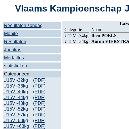
Vlaams Kampioenschap Je
Lar
Resultaten zondag
Categorie
Naam
Mobile
U15M -34kg
Iben POELS
U15M -34kg
Aaron VIERSTR
Resultaten
Judokas
Medailles
statistieken
Categorieën
U15V -32kg
(PDF)
U15V -36kg
(PDF)
U15V -40kg
(PDF)
U15V -44kg
(PDF)
U15V -48kg
(PDF)
U15V -52kg
(PDF)
U15V -57kg
(PDF)
U15V -63kg
(PDF)
U15V +63kg
(PDF)