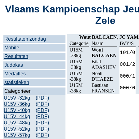
Vlaams Kampioenschap Jeu
Zele
Wout BALCAEN, JC YA
Resultaten zondag
Categorie
Naam
IWY/S
Mobile
U15M
Wout
101/0
-38kg
BALCAEN
Resultaten
U15M
Bilal
001/2
Judokas
-38kg
ADASHEV
U15M
Noah
Medailles
000/1
-38kg
D'HAEZE
statistieken
U15M
Bastiaan
000/0
-38kg
FRANSEN
Categorieën
U15V -32kg
(PDF)
U15V -36kg
(PDF)
U15V -40kg
(PDF)
U15V -44kg
(PDF)
U15V -48kg
(PDF)
U15V -52kg
(PDF)
U15V -57kg
(PDF)