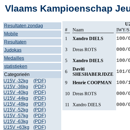
Vlaams Kampioenschap Jeug
U
Resultaten zondag
#
Naam
IWY/S
Mobile
1
Xandro DIELS
100/
Resultaten
3
Dreas ROTS
000/
Judokas
Medailles
5
Xandro DIELS
100/
statistieken
Daviti
6
101/
SHESHABERJDZE
Categorieën
U15V -32kg
(PDF)
9
Henrie COOPMAN
100/
U15V -36kg
(PDF)
U15V -40kg
(PDF)
10
Dreas ROTS
000/
U15V -44kg
(PDF)
U15V -48kg
(PDF)
11
Xandro DIELS
000/
U15V -52kg
(PDF)
U15V -57kg
(PDF)
U15V -63kg
(PDF)
U15V +63kg
(PDF)