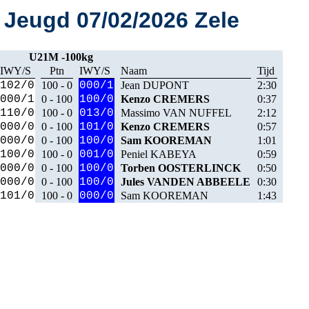
Jeugd 07/02/2026 Zele
U21M -100kg
IWY/S
Ptn
IWY/S
Naam
Tijd
102/0
100 - 0
000/1
Jean DUPONT
2:30
000/1
0 - 100
100/0
Kenzo CREMERS
0:37
110/0
100 - 0
013/0
Massimo VAN NUFFEL
2:12
000/0
0 - 100
101/0
Kenzo CREMERS
0:57
000/0
0 - 100
100/0
Sam KOOREMAN
1:01
100/0
100 - 0
001/0
Peniel KABEYA
0:59
000/0
0 - 100
100/0
Torben OOSTERLINCK
0:50
000/0
0 - 100
100/0
Jules VANDEN ABBEELE
0:30
101/0
100 - 0
000/0
Sam KOOREMAN
1:43