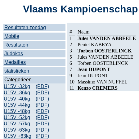
Vlaams Kampioenschap 
Resultaten zondag
#
Naam
Mobile
1
Jules VANDEN ABBEELE
2
Peniel KABEYA
Resultaten
3
Torben OOSTERLINCK
Judokas
5
Jules VANDEN ABBEELE
Medailles
6
Torben OOSTERLINCK
7
Jean DUPONT
statistieken
9
Jean DUPONT
Categorieën
10
Massimo VAN NUFFEL
U15V -32kg
(PDF)
11
Kenzo CREMERS
U15V -36kg
(PDF)
U15V -40kg
(PDF)
U15V -44kg
(PDF)
U15V -48kg
(PDF)
U15V -52kg
(PDF)
U15V -57kg
(PDF)
U15V -63kg
(PDF)
U15V +63kg
(PDF)