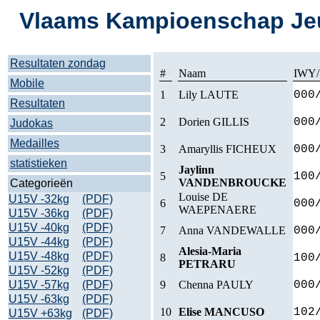
Vlaams Kampioenschap Jeu
Resultaten zondag
#
Naam
IWY/
Mobile
1
Lily LAUTE
000
Resultaten
2
Dorien GILLIS
000
Judokas
Medailles
3
Amaryllis FICHEUX
000
statistieken
Jaylinn
5
100
VANDENBROUCKE
Categorieën
Louise DE
U15V -32kg
(PDF)
6
000
WAEPENAERE
U15V -36kg
(PDF)
U15V -40kg
(PDF)
7
Anna VANDEWALLE
000
U15V -44kg
(PDF)
Alesia-Maria
U15V -48kg
(PDF)
8
100
PETRARU
U15V -52kg
(PDF)
U15V -57kg
(PDF)
9
Chenna PAULY
000
U15V -63kg
(PDF)
10
Elise MANCUSO
102
U15V +63kg
(PDF)