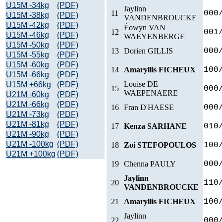
U15M -34kg
(PDF)
Jaylinn
11
000
U15M -38kg
(PDF)
VANDENBROUCKE
U15M -42kg
(PDF)
Éowyn VAN
12
001
U15M -46kg
(PDF)
WAEYENBERGE
U15M -50kg
(PDF)
13
Dorien GILLIS
000
U15M -55kg
(PDF)
U15M -60kg
(PDF)
14
Amaryllis FICHEUX
100
U15M -66kg
(PDF)
Louise DE
U15M +66kg
(PDF)
15
000
WAEPENAERE
U21M -60kg
(PDF)
U21M -66kg
(PDF)
16
Fran D'HAESE
000
U21M -73kg
(PDF)
U21M -81kg
(PDF)
17
Kenza SARHANE
010
U21M -90kg
(PDF)
U21M -100kg
(PDF)
18
Zoi STEFOPOULOS
100
U21M +100kg
(PDF)
19
Chenna PAULY
000
Jaylinn
20
110
VANDENBROUCKE
21
Amaryllis FICHEUX
100
Jaylinn
22
000