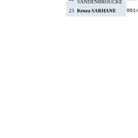
VANDENBROUCKE
23
Kenza SARHANE
001