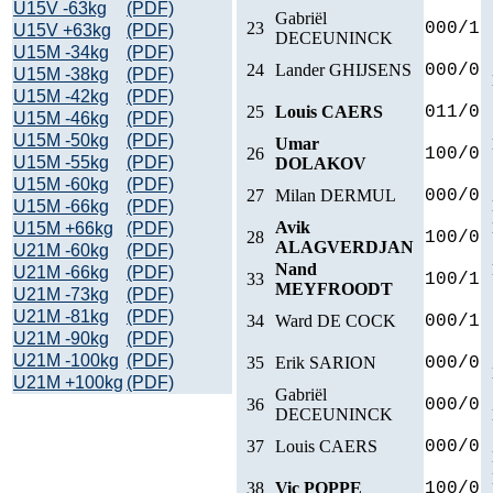
U15V -63kg
(PDF)
Gabriël
23
000/1
U15V +63kg
(PDF)
DECEUNINCK
U15M -34kg
(PDF)
24
Lander GHIJSENS
000/0
U15M -38kg
(PDF)
U15M -42kg
(PDF)
25
Louis CAERS
011/0
U15M -46kg
(PDF)
U15M -50kg
(PDF)
Umar
26
100/0
U15M -55kg
(PDF)
DOLAKOV
U15M -60kg
(PDF)
27
Milan DERMUL
000/0
U15M -66kg
(PDF)
Avik
U15M +66kg
(PDF)
28
100/0
ALAGVERDJAN
U21M -60kg
(PDF)
Nand
U21M -66kg
(PDF)
33
100/1
MEYFROODT
U21M -73kg
(PDF)
U21M -81kg
(PDF)
34
Ward DE COCK
000/1
U21M -90kg
(PDF)
U21M -100kg
(PDF)
35
Erik SARION
000/0
U21M +100kg
(PDF)
Gabriël
36
000/0
DECEUNINCK
37
Louis CAERS
000/0
38
Vic POPPE
100/0