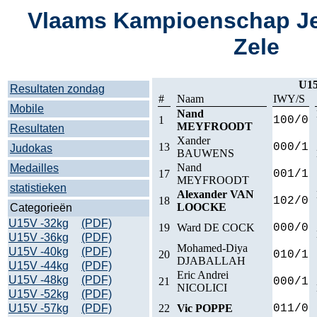
Vlaams Kampioenschap Je
Zele
U15
Resultaten zondag
#
Naam
IWY/S
Mobile
Nand
1
100/0
MEYFROODT
Resultaten
Xander
13
000/1
Judokas
BAUWENS
Nand
Medailles
17
001/1
MEYFROODT
statistieken
Alexander VAN
18
102/0
LOOCKE
Categorieën
U15V -32kg
(PDF)
19
Ward DE COCK
000/0
U15V -36kg
(PDF)
Mohamed-Diya
U15V -40kg
(PDF)
20
010/1
DJABALLAH
U15V -44kg
(PDF)
Eric Andrei
U15V -48kg
(PDF)
21
000/1
NICOLICI
U15V -52kg
(PDF)
U15V -57kg
(PDF)
22
Vic POPPE
011/0