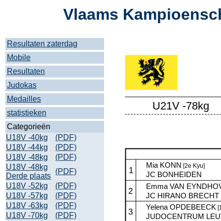
Vlaams Kampioensch
Resultaten zaterdag
Mobile
Resultaten
Judokas
Medailles
statistieken
Categorieën
U18V -40kg
(PDF)
U18V -44kg
(PDF)
U18V -48kg
(PDF)
U18V -48kg
(PDF)
Derde plaats
U18V -52kg
(PDF)
U18V -57kg
(PDF)
U18V -63kg
(PDF)
U18V -70kg
(PDF)