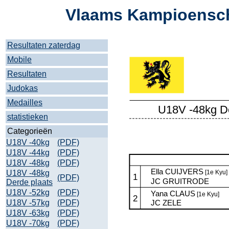
Vlaams Kampioensch
Resultaten zaterdag
Mobile
Resultaten
Judokas
Medailles
statistieken
Categorieën
U18V -40kg
(PDF)
U18V -44kg
(PDF)
U18V -48kg
(PDF)
U18V -48kg
(PDF)
Derde plaats
U18V -52kg
(PDF)
U18V -57kg
(PDF)
U18V -63kg
(PDF)
U18V -70kg
(PDF)