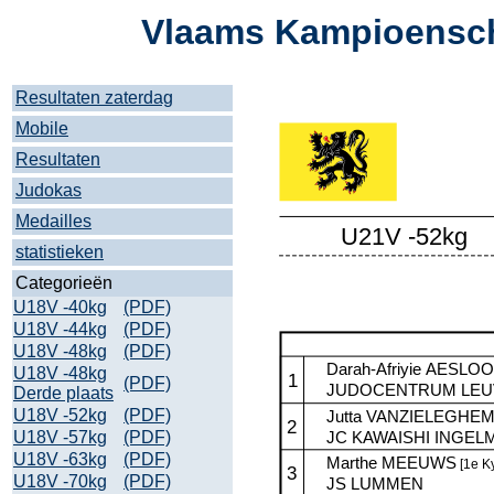
Vlaams Kampioensch
Resultaten zaterdag
Mobile
Resultaten
Judokas
Medailles
statistieken
Categorieën
U18V -40kg
(PDF)
U18V -44kg
(PDF)
U18V -48kg
(PDF)
U18V -48kg
(PDF)
Derde plaats
U18V -52kg
(PDF)
U18V -57kg
(PDF)
U18V -63kg
(PDF)
U18V -70kg
(PDF)