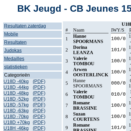
BK Jeugd - CB Jeunes 15/
U18
Resultaten zaterdag
#
Naam
IWY/S
Mobile
Hanne
1
1
100/0
SPOORMANS
Resultaten
Dorina
1
2
101/0
Judokas
LEANZA
Valerie
1
Medailles
3
100/0
TOMBOU
statistieken
Arwen
1
4
100/0
OOSTERLINCK
Categorieën
Hanne
U18D -40kg
(PDF)
5
000/0
SPOORMANS
1
U18D -44kg
(PDF)
Valerie
U18D -48kg
(PDF)
6
010/0
TOMBOU
U18D -52kg
(PDF)
Romane
1
U18D -57kg
(PDF)
7
100/0
BRASSINE
U18D -63kg
(PDF)
Suzan
1
U18D -70kg
(PDF)
8
100/0
COURTENS
U18D +70kg
(PDF)
Romane
1
9
101/0
U18H -46kg
(PDF)
BRASSINE